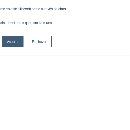
nto en este sitio web como a través de otras
NOW!
NeuroBrand
Docs & Links
Blog
Contáctenos
encias, tendremos que usar solo una
Buscar
Aceptar
Rechazar