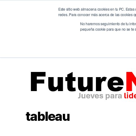
Este sitio web almacena cookies en tu PC. Estas c
BrandQuity
Ho
redes. Para conocer más acerca de las cookies que
We humanize the digital era
No haremos seguimiento de tu inform
pequeña cookie para que no se te so
tableau