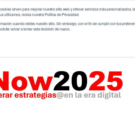
ookies sirven para mejorar nuestro sitio web y ofrecer servicios más personalizados, ta
me
La Agencia
Servicios
CreativitiX
Future
 utilizamos, revisa nuestra Política de Privacidad.
ación cuando visites nuestro sitio. Sin embargo, con el fin de cumplir con tus prefer
licite volver a tomar esta decisión de nuevo.