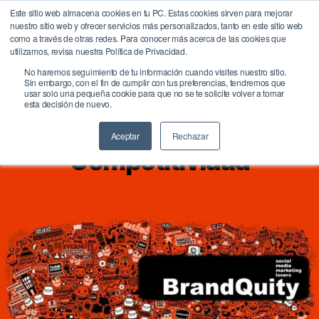
Este sitio web almacena cookies en tu PC. Estas cookies sirven para mejorar
nuestro sitio web y ofrecer servicios más personalizados, tanto en este sitio web
BrandQuity
como a través de otras redes. Para conocer más acerca de las cookies que
Buscar
Menú
utilizamos, revisa nuestra Política de Privacidad.
No haremos seguimiento de tu información cuando visites nuestro sitio.
Sin embargo, con el fin de cumplir con tus preferencias, tendremos que
usar solo una pequeña cookie para que no se te solicite volver a tomar
(Posicionamiento +
esta decisión de nuevo.
Crecimiento) =
Aceptar
Rechazar
Competitividad