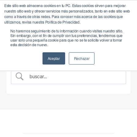
Este sitio web almacena cookies en tu PC. Estas cookies sirven para mejorar
nuestro sitio web y ofrecer servicios más personalizados, tanto en este sitio web
BrandQuity
como a través de otras redes. Para conocer más acerca de las cookies que
Buscar
Menú
utilizamos, revisa nuestra Política de Privacidad.
No haremos seguimiento de tu información cuando visites nuestro sitio.
Sin embargo, con el fin de cumplir con tus preferencias, tendremos que
usar solo una pequeña cookie para que no se te solicite volver a tomar
Buscar documentos
esta decisión de nuevo.
Aceptar
Rechazar