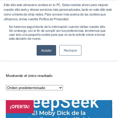
Este sitio web almacena cookies en tu PC. Estas cookies sirven para mejorar
nuestro sitio web y ofrecer servicios más personalizados, tanto en este sitio web
BrandQuity
como a través de otras redes. Para conocer más acerca de las cookies que
Buscar
Menú
utilizamos, revisa nuestra Política de Privacidad.
No haremos seguimiento de tu información cuando visites nuestro sitio.
Inicio
/ Productos etiquetados “deepseek”
Sin embargo, con el fin de cumplir con tus preferencias, tendremos que
usar solo una pequeña cookie para que no se te solicite volver a tomar
esta decisión de nuevo.
deepseek
Aceptar
Rechazar
Mostrando el único resultado
¡OFERTA!