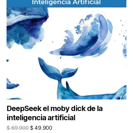
DeepSeek el moby dick de la
inteligencia artificial
El
El
$
69.900
$
49.900