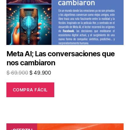
Meta AI; Las conversaciones que
nos cambiaron
El
El
$
69.900
$
49.900
precio
precio
original
actual
COMPRA FÁCIL
era:
es:
$ 69.900.
$ 49.900.