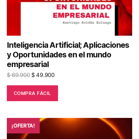
Inteligencia Artificial; Aplicaciones
y Oportunidades en el mundo
empresarial
El
El
$
69.900
$
49.900
precio
precio
original
actual
COMPRA FÁCIL
era:
es:
$ 69.900.
$ 49.900.
¡OFERTA!