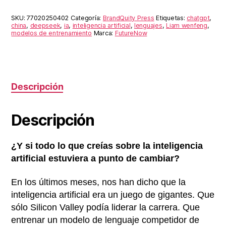
dick
de
SKU:
77020250402
Categoría:
BrandQuity Press
Etiquetas:
chatgpt
,
la
china
,
deepseek
,
ia
,
inteligencia artificial
,
lenguajes
,
Liam wenfeng
,
modelos de entrenamiento
Marca:
FutureNow
inteligencia
artificial
cantidad
Descripción
Descripción
¿Y si todo lo que creías sobre la inteligencia
artificial estuviera a punto de cambiar?
En los últimos meses, nos han dicho que la
inteligencia artificial era un juego de gigantes. Que
sólo Silicon Valley podía liderar la carrera. Que
entrenar un modelo de lenguaje competidor de