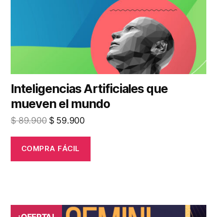
Inteligencias Artificiales que
mueven el mundo
El
El
$
89.900
$
59.900
precio
precio
original
actual
COMPRA FÁCIL
era:
es:
$ 89.900.
$ 59.900.
¡OFERTA!