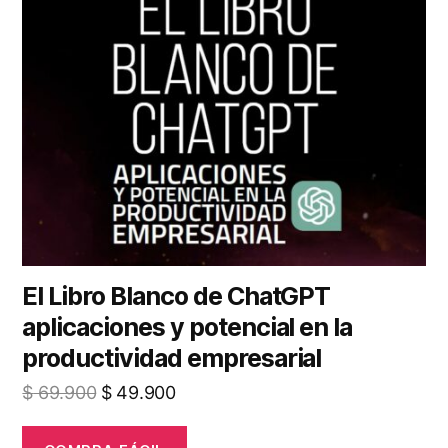
El Libro Blanco de ChatGPT
aplicaciones y potencial en la
productividad empresarial
El
El
$
69.900
$
49.900
precio
precio
original
actual