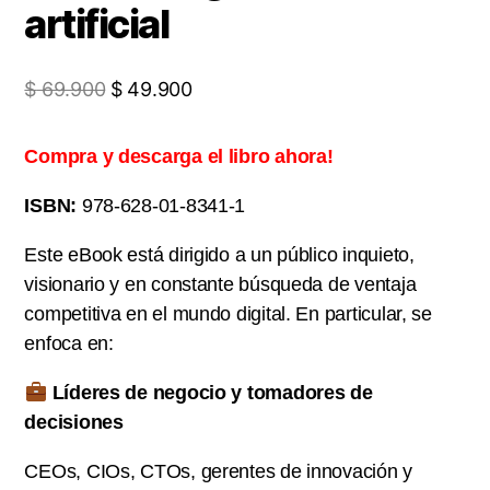
artificial
El
El
$
69.900
$
49.900
precio
precio
original
actual
Compra y descarga el libro ahora!
era:
es:
ISBN:
978-628-01-8341-1
$ 69.900.
$ 49.900.
Este eBook está dirigido a un público inquieto,
visionario y en constante búsqueda de ventaja
competitiva en el mundo digital. En particular, se
enfoca en:
Líderes de negocio y tomadores de
decisiones
CEOs, CIOs, CTOs, gerentes de innovación y