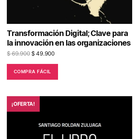
Transformación Digital; Clave para
la innovación en las organizaciones
El
El
$
69.900
$
49.900
precio
precio
original
actual
COMPRA FÁCIL
era:
es:
$ 69.900.
$ 49.900.
¡OFERTA!