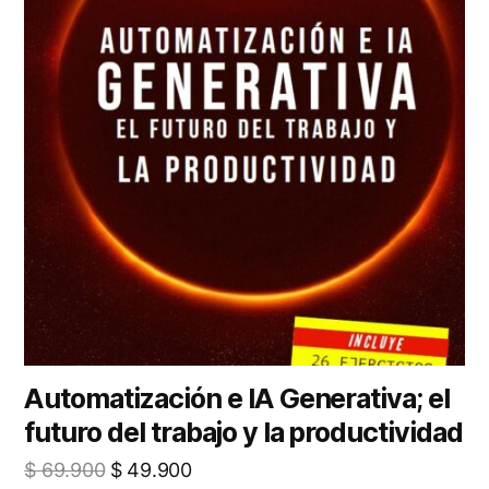
Automatización e IA Generativa; el
futuro del trabajo y la productividad
El
El
$
69.900
$
49.900