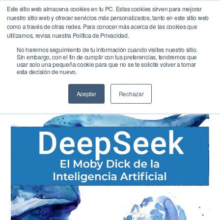
Este sitio web almacena cookies en tu PC. Estas cookies sirven para mejorar
nuestro sitio web y ofrecer servicios más personalizados, tanto en este sitio web
BrandQuity
como a través de otras redes. Para conocer más acerca de las cookies que
Buscar
Menú
utilizamos, revisa nuestra Política de Privacidad.
No haremos seguimiento de tu información cuando visites nuestro sitio.
Inicio
/
BrandQuity Press
/ DeepSeek el moby dick de la
Sin embargo, con el fin de cumplir con tus preferencias, tendremos que
inteligencia artificial
usar solo una pequeña cookie para que no se te solicite volver a tomar
esta decisión de nuevo.
Aceptar
Rechazar
¡OFERTA!