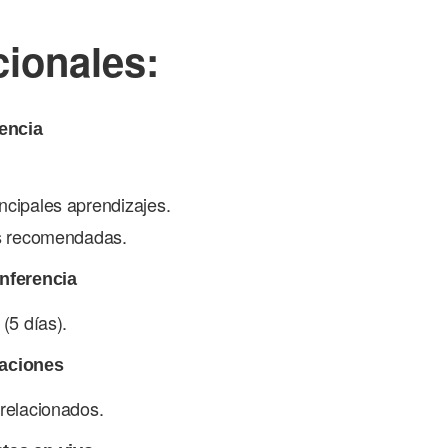
cionales:
rencia
ncipales aprendizajes.
es recomendadas.
onferencia
(5 días).
taciones
 relacionados.