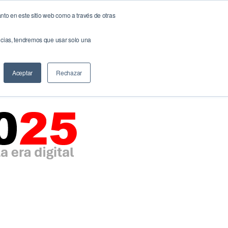
nto en este sitio web como a través de otras
NOW!
NeuroBrand
Docs & Links
Blog
Contáctenos
encias, tendremos que usar solo una
Buscar
Aceptar
Rechazar