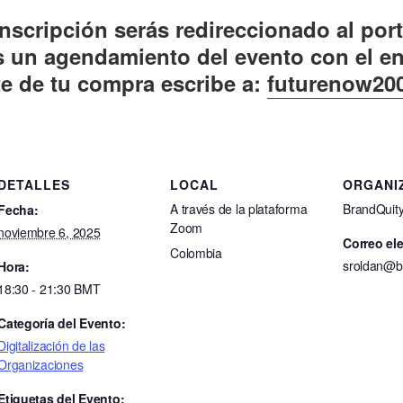
inscripción serás redireccionado al por
s un agendamiento del evento con el en
te de tu compra escribe a:
futurenow20
DETALLES
LOCAL
ORGANI
A través de la plataforma
BrandQuit
Fecha:
Zoom
noviembre 6, 2025
Correo el
Colombia
sroldan@b
Hora:
18:30 - 21:30
BMT
Categoría del Evento:
Digitalización de las
Organizaciones
Etiquetas del Evento: