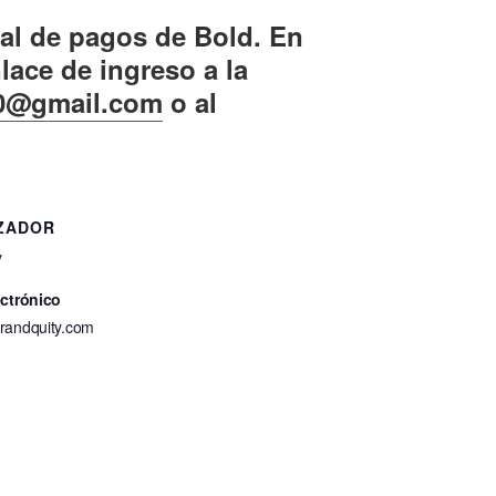
tal de pagos de Bold. En
lace de ingreso a la
0@gmail.com
o al
ZADOR
y
ectrónico
randquity.com