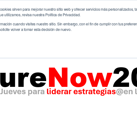
ookies sirven para mejorar nuestro sitio web y ofrecer servicios más personalizados, ta
me
La Agencia
Servicios
CreativitiX
Future
 utilizamos, revisa nuestra Política de Privacidad.
ación cuando visites nuestro sitio. Sin embargo, con el fin de cumplir con tus prefer
licite volver a tomar esta decisión de nuevo.