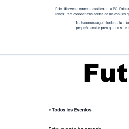
Este sitio web almacena cookies en tu PC. Estas c
BrandQuity
Ho
redes. Para conocer más acerca de las cookies que
We humanize the digital era
No haremos seguimiento de tu inform
pequeña cookie para que no se te so
« Todos los Eventos