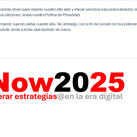
ookies sirven para mejorar nuestro sitio web y ofrecer servicios más personalizados, ta
me
La Agencia
Servicios
CreativitiX
Future
 utilizamos, revisa nuestra Política de Privacidad.
ación cuando visites nuestro sitio. Sin embargo, con el fin de cumplir con tus prefer
licite volver a tomar esta decisión de nuevo.