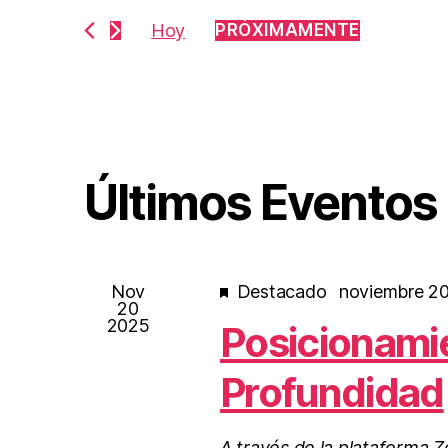
Hoy
PRÓXIMAMENTE
S
e
l
e
c
c
i
Últimos Eventos
o
n
a
r
f
e
Nov
Destacado
noviembre 20
20
c
2025
Posicionamie
h
a
.
Profundidad
A través de la plataforma 