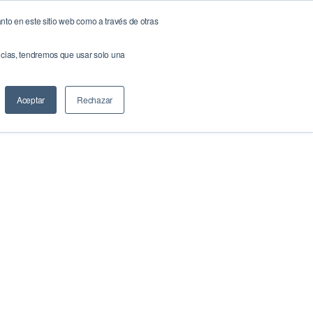
nto en este sitio web como a través de otras
NOW!
NeuroBrand
Docs & Links
Blog
Contáctenos
encias, tendremos que usar solo una
Buscar
Aceptar
Rechazar