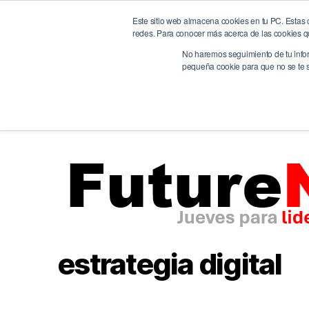
Este sitio web almacena cookies en tu PC. Estas c
BrandQuity
Ho
redes. Para conocer más acerca de las cookies que
We humanize the digital era
No haremos seguimiento de tu inform
pequeña cookie para que no se te so
estrategia digital