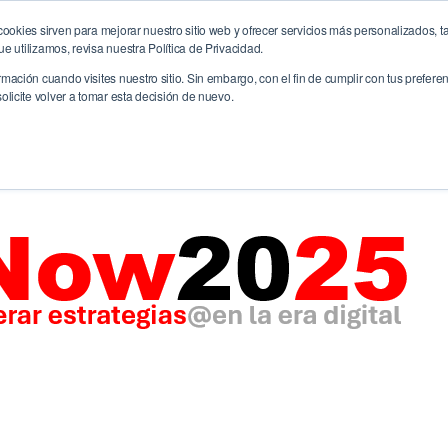
ookies sirven para mejorar nuestro sitio web y ofrecer servicios más personalizados, ta
me
La Agencia
Servicios
CreativitiX
Future
 utilizamos, revisa nuestra Política de Privacidad.
ación cuando visites nuestro sitio. Sin embargo, con el fin de cumplir con tus prefer
licite volver a tomar esta decisión de nuevo.