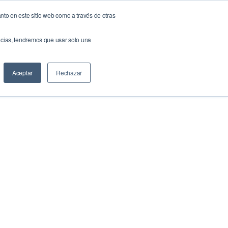
nto en este sitio web como a través de otras
NOW!
NeuroBrand
Docs & Links
Blog
Contáctenos
encias, tendremos que usar solo una
Buscar
Aceptar
Rechazar