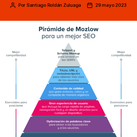
Por
Santiago Roldán Zuluaga
29 mayo 2023
Autor
Fecha
de
de
la
la
entrada
entrada