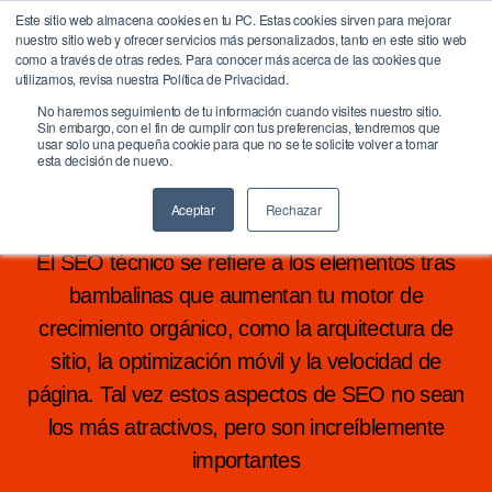
Este sitio web almacena cookies en tu PC. Estas cookies sirven para mejorar
nuestro sitio web y ofrecer servicios más personalizados, tanto en este sitio web
BrandQuity
como a través de otras redes. Para conocer más acerca de las cookies que
Buscar
Menú
utilizamos, revisa nuestra Política de Privacidad.
No haremos seguimiento de tu información cuando visites nuestro sitio.
Sin embargo, con el fin de cumplir con tus preferencias, tendremos que
Categorías
usar solo una pequeña cookie para que no se te solicite volver a tomar
EMPRESAS DIGITALES
esta decisión de nuevo.
SEO Técnico
Aceptar
Rechazar
El SEO técnico se refiere a los elementos tras
bambalinas que aumentan tu motor de
crecimiento orgánico, como la arquitectura de
sitio, la optimización móvil y la velocidad de
página. Tal vez estos aspectos de SEO no sean
los más atractivos, pero son increíblemente
importantes