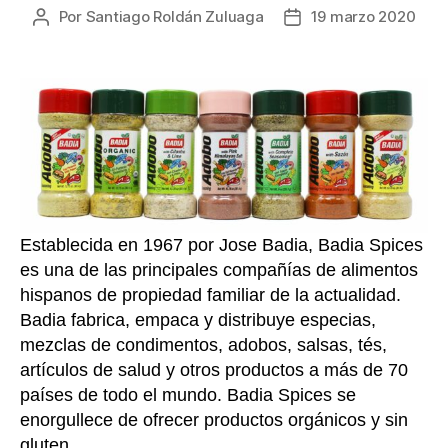
Por
Santiago Roldán Zuluaga
19 marzo 2020
Autor
Fecha
de
de
la
la
entrada
entrada
Establecida en 1967 por Jose Badia, Badia Spices
es una de las principales compañías de alimentos
hispanos de propiedad familiar de la actualidad.
Badia fabrica, empaca y distribuye especias,
mezclas de condimentos, adobos, salsas, tés,
artículos de salud y otros productos a más de 70
países de todo el mundo. Badia Spices se
enorgullece de ofrecer productos orgánicos y sin
gluten.