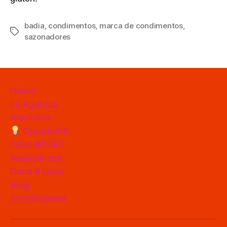
badia
,
condimentos
,
marca de condimentos
,
Etiquetas
sazonadores
Home
La Agencia
Servicios
CreativitiX
FutureNOW!
NeuroBrand
Docs & Links
Blog
Contáctenos