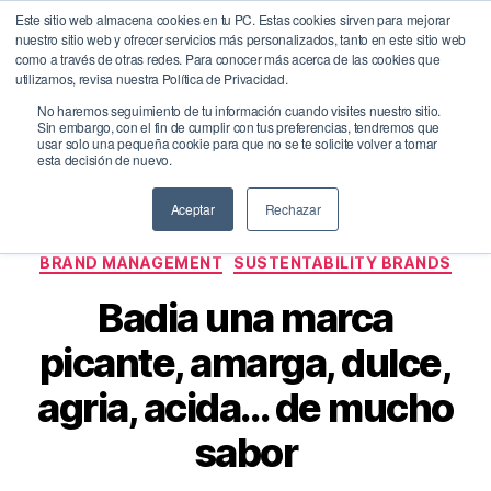
Este sitio web almacena cookies en tu PC. Estas cookies sirven para mejorar
nuestro sitio web y ofrecer servicios más personalizados, tanto en este sitio web
BrandQuity
como a través de otras redes. Para conocer más acerca de las cookies que
Buscar
Menú
utilizamos, revisa nuestra Política de Privacidad.
No haremos seguimiento de tu información cuando visites nuestro sitio.
Sin embargo, con el fin de cumplir con tus preferencias, tendremos que
usar solo una pequeña cookie para que no se te solicite volver a tomar
Etiqueta:
badia
esta decisión de nuevo.
Aceptar
Rechazar
Categorías
BRAND MANAGEMENT
SUSTENTABILITY BRANDS
Badia una marca
picante, amarga, dulce,
agria, acida… de mucho
sabor