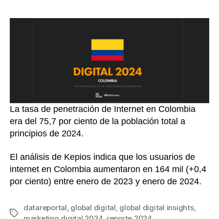
la
la
entrada
entrada
La tasa de penetración de Internet en Colombia
era del 75,7 por ciento de la población total a
principios de 2024.
El análisis de Kepios indica que los usuarios de
internet en Colombia aumentaron en 164 mil (+0,4
por ciento) entre enero de 2023 y enero de 2024.
datareportal
,
global digital
,
global digital insights
,
Etiquetas
marketing digital 2024
,
reporte 2024