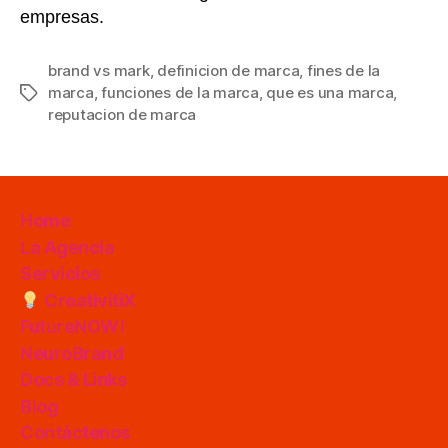
empresas.
brand vs mark
,
definicion de marca
,
fines de la
marca
,
funciones de la marca
,
que es una marca
,
Etiquetas
reputacion de marca
Home
La Agencia
Servicios
CreativitiX
FutureNOW!
NeuroBrand
Docs & Links
Blog
Contáctenos