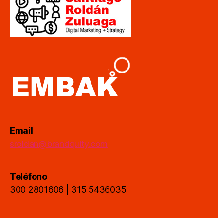
Email
sroldan@brandquity.com
Teléfono
300 2801606 | 315 5436035