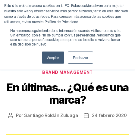
Este sitio web almacena cookies en tu PC. Estas cookies sirven para mejorar
nuestro sitio web y ofrecer servicios más personalizados, tanto en este sitio web
BrandQuity
como a través de otras redes. Para conocer más acerca de las cookies que
Buscar
Menú
utilizamos, revisa nuestra Política de Privacidad.
No haremos seguimiento de tu información cuando visites nuestro sitio.
Sin embargo, con el fin de cumplir con tus preferencias, tendremos que
usar solo una pequeña cookie para que no se te solicite volver a tomar
Etiqueta:
reputacion de marca
esta decisión de nuevo.
Aceptar
Rechazar
Categorías
BRAND MANAGEMENT
En últimas… ¿Qué es una
marca?
Por
Santiago Roldán Zuluaga
24 febrero 2020
Autor
Fecha
de
de
la
la