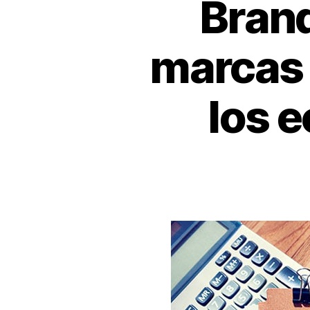
Brand
marcas 
los 