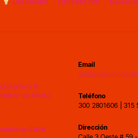
CreativitiX
FutureNOW!
NeuroB
Email
sroldan@brandquit
 Digital y la
lcanzar las Metas
Teléfono
300 2801606 | 315
Dirección
olombia en 2024
Calle 3 Oeste # 59 