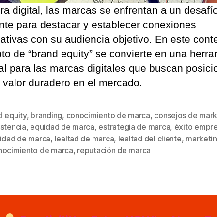
ra digital, las marcas se enfrentan a un desafí
nte para destacar y establecer conexiones
cativas con su audiencia objetivo. En este conte
to de “brand equity” se convierte en una herra
al para las marcas digitales que buscan posici
r valor duradero en el mercado.
d equity
,
branding
,
conocimiento de marca
,
consejos de mark
istencia
,
equidad de marca
,
estrategia de marca
,
éxito empre
s
tidad de marca
,
lealtad de marca
,
lealtad del cliente
,
marketin
nocimiento de marca
,
reputación de marca