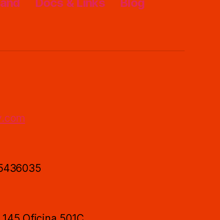
rand
Docs & Links
Blog
y.com
 5436035
- 145 Oficina 501C