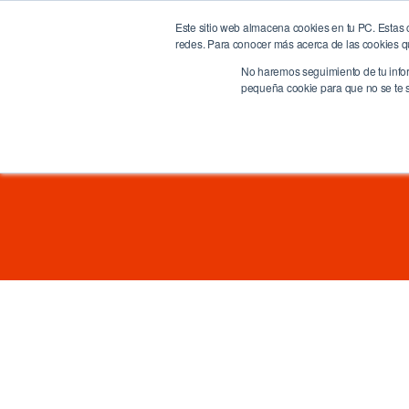
Este sitio web almacena cookies en tu PC. Estas c
BrandQuity
Ho
redes. Para conocer más acerca de las cookies que
We humanize the digital era
No haremos seguimiento de tu inform
pequeña cookie para que no se te so