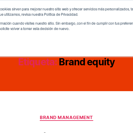
ookies sirven para mejorar nuestro sitio web y ofrecer servicios más personalizados, ta
me
La Agencia
Servicios
CreativitiX
Future
 utilizamos, revisa nuestra Política de Privacidad.
ación cuando visites nuestro sitio. Sin embargo, con el fin de cumplir con tus prefer
licite volver a tomar esta decisión de nuevo.
Etiqueta:
Brand equity
Categorías
BRAND MANAGEMENT