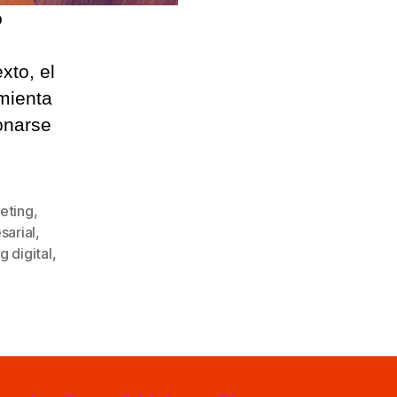
o
xto, el
mienta
onarse
eting
,
sarial
,
g digital
,