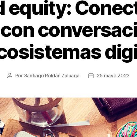
 equity: Cone
con conversac
ecosistemas digi
Por
Santiago Roldán Zuluaga
25 mayo 2023
Autor
Fecha
de
de
la
la
entrada
entrada