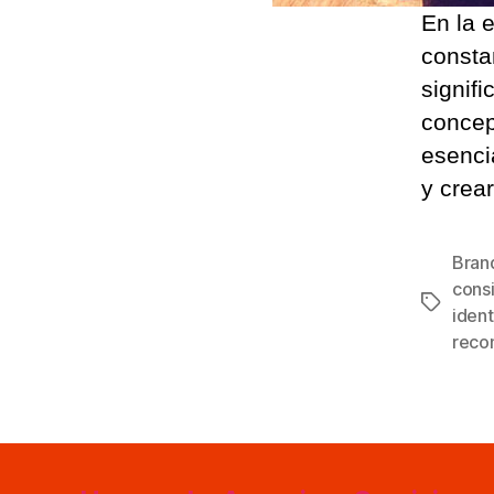
En la e
consta
signifi
concep
esenci
y crea
Bran
cons
Etiqueta
iden
reco