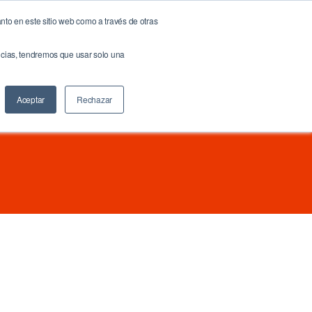
nto en este sitio web como a través de otras
NOW!
NeuroBrand
Docs & Links
Blog
Contáctenos
encias, tendremos que usar solo una
Buscar
Aceptar
Rechazar