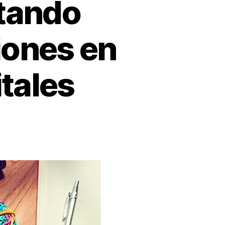
ctando
iones en
tales