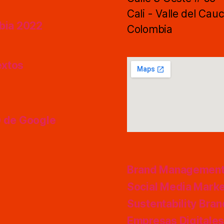
Cali - Valle del Cau
mbia 2022
Colombia
extos
O de Google
Brand Managemen
Social Media Marke
Sustentability Bra
Empresas Digitale