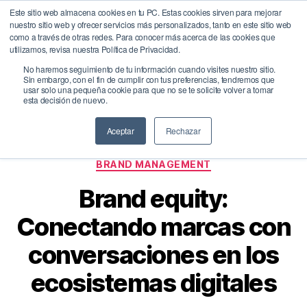
Este sitio web almacena cookies en tu PC. Estas cookies sirven para mejorar
nuestro sitio web y ofrecer servicios más personalizados, tanto en este sitio web
BrandQuity
como a través de otras redes. Para conocer más acerca de las cookies que
Buscar
Menú
utilizamos, revisa nuestra Política de Privacidad.
No haremos seguimiento de tu información cuando visites nuestro sitio.
Sin embargo, con el fin de cumplir con tus preferencias, tendremos que
usar solo una pequeña cookie para que no se te solicite volver a tomar
Etiqueta:
equidad de marca
esta decisión de nuevo.
Aceptar
Rechazar
Categorías
BRAND MANAGEMENT
Brand equity:
Conectando marcas con
conversaciones en los
ecosistemas digitales