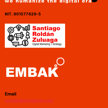
NIT. 901577626-5
Email
sroldan@brandquity.com