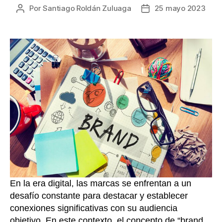
Por
Santiago Roldán Zuluaga
25 mayo 2023
Autor
Fecha
de
de
la
la
entrada
entrada
En la era digital, las marcas se enfrentan a un
desafío constante para destacar y establecer
conexiones significativas con su audiencia
objetivo. En este contexto, el concepto de “brand