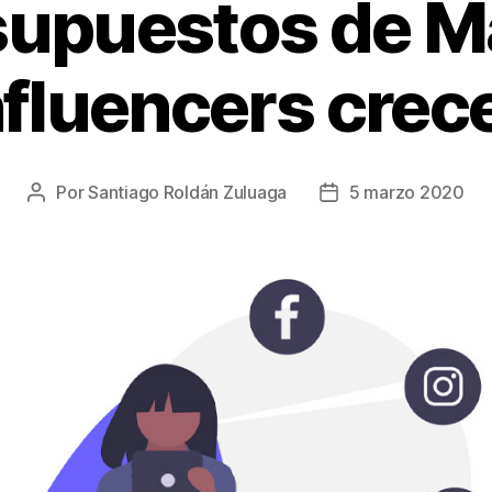
supuestos de M
nfluencers crec
Por
Santiago Roldán Zuluaga
5 marzo 2020
Autor
Fecha
de
de
la
la
entrada
entrada