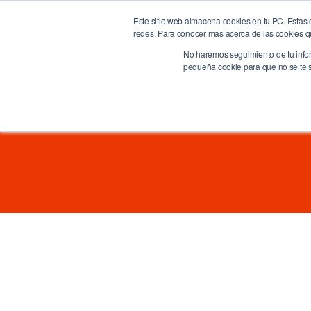
Este sitio web almacena cookies en tu PC. Estas c
BrandQuity
Ho
redes. Para conocer más acerca de las cookies que
We humanize the digital era
No haremos seguimiento de tu inform
pequeña cookie para que no se te so