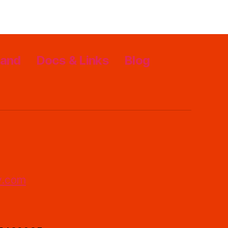
rand
Docs & Links
Blog
y.com