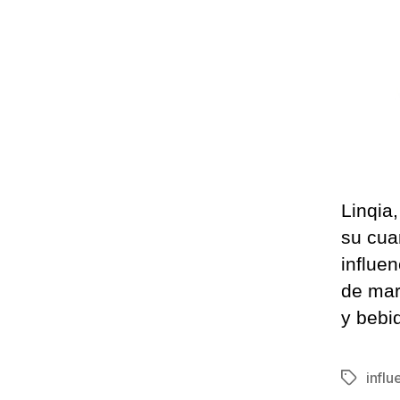
Linqia
su cua
influe
de mar
y bebi
influ
Etiqueta