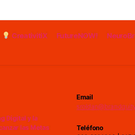
CreativitiX
FutureNOW!
NeuroB
Email
sroldan@brandquit
 Digital y la
lcanzar las Metas
Teléfono