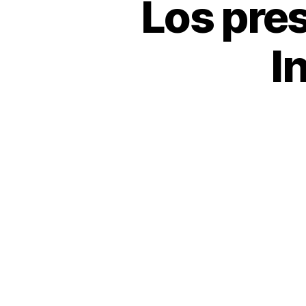
Los pre
I