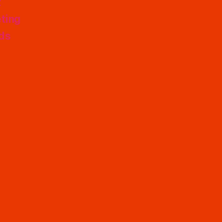
t
ting
nds
s