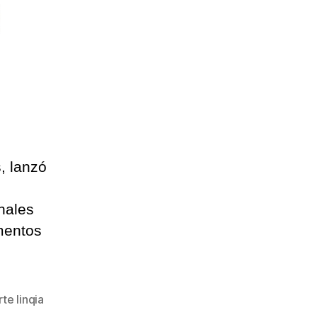
, lanzó
nales
mentos
te linqia