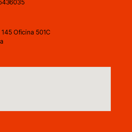
 5436035
- 145 Oficina 501C
ca