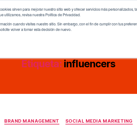
ookies sirven para mejorar nuestro sitio web y ofrecer servicios más personalizados, ta
me
La Agencia
Servicios
CreativitiX
Future
 utilizamos, revisa nuestra Política de Privacidad.
ación cuando visites nuestro sitio. Sin embargo, con el fin de cumplir con tus prefer
licite volver a tomar esta decisión de nuevo.
Etiqueta:
influencers
Categorías
BRAND MANAGEMENT
SOCIAL MEDIA MARKETING