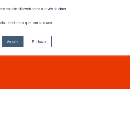
nto en este sitio web como a través de otras
NOW!
NeuroBrand
Docs & Links
Blog
Contáctenos
encias, tendremos que usar solo una
Buscar
Aceptar
Rechazar