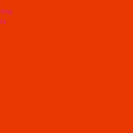
t
ting
nds
s