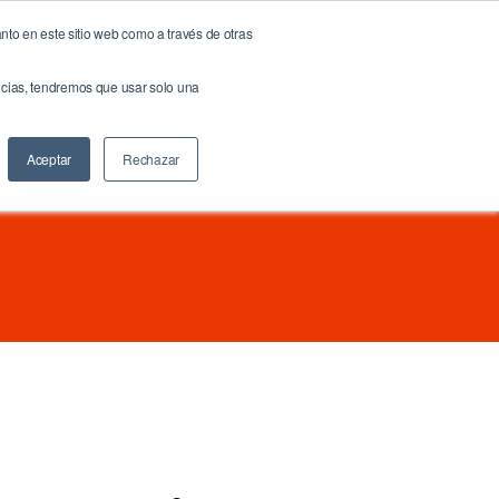
nto en este sitio web como a través de otras
NOW!
NeuroBrand
Docs & Links
Blog
Contáctenos
encias, tendremos que usar solo una
Buscar
Aceptar
Rechazar