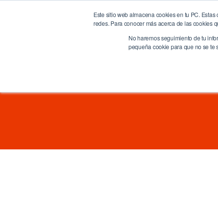
Este sitio web almacena cookies en tu PC. Estas c
BrandQuity
Ho
redes. Para conocer más acerca de las cookies que
We humanize the digital era
No haremos seguimiento de tu inform
pequeña cookie para que no se te so