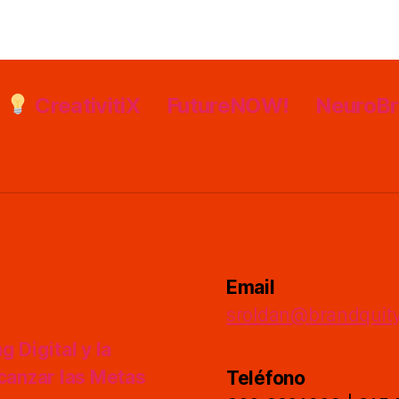
CreativitiX
FutureNOW!
NeuroB
Email
sroldan@brandquit
 Digital y la
lcanzar las Metas
Teléfono