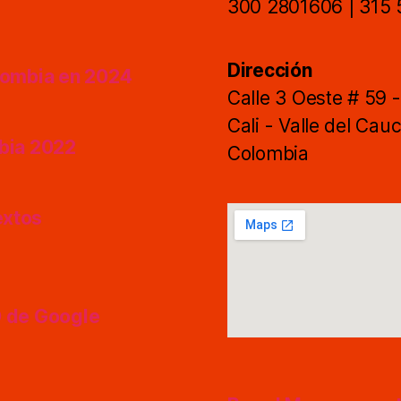
300 2801606 | 315
Dirección
olombia en 2024
Calle 3 Oeste # 59 
Cali - Valle del Cau
mbia 2022
Colombia
extos
O de Google