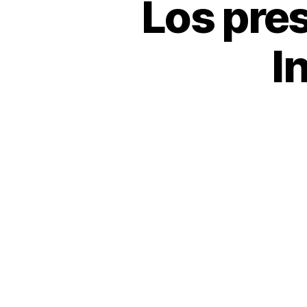
Los pre
I