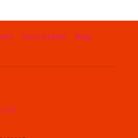
rand
Docs & Links
Blog
y.com