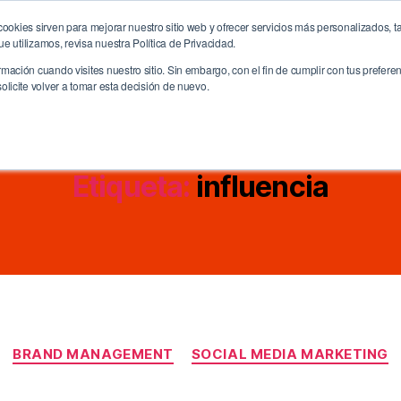
ookies sirven para mejorar nuestro sitio web y ofrecer servicios más personalizados, ta
me
La Agencia
Servicios
CreativitiX
Future
 utilizamos, revisa nuestra Política de Privacidad.
ación cuando visites nuestro sitio. Sin embargo, con el fin de cumplir con tus prefer
licite volver a tomar esta decisión de nuevo.
Etiqueta:
influencia
Categorías
BRAND MANAGEMENT
SOCIAL MEDIA MARKETING