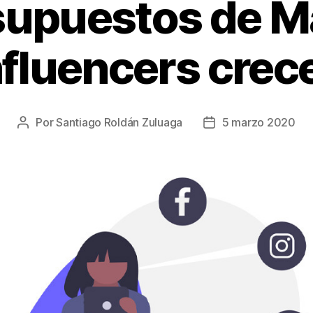
supuestos de M
nfluencers crec
Por
Santiago Roldán Zuluaga
5 marzo 2020
Autor
Fecha
de
de
la
la
entrada
entrada