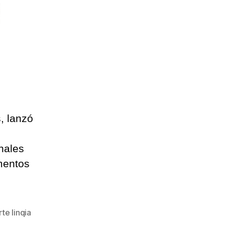
, lanzó
nales
mentos
te linqia