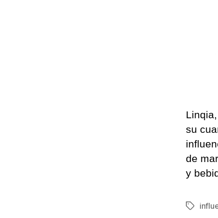
Linqia
su cua
influe
de mar
y bebi
influ
Etiqueta