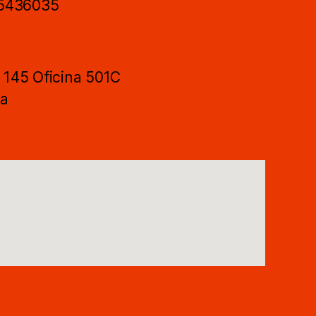
 5436035
- 145 Oficina 501C
ca