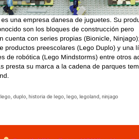
es una empresa danesa de juguetes. Su prod
nocido son los bloques de construcción pero
n cuenta con series propias (Bionicle, Ninjago)
de productos preescolares (Lego Duplo) y una l
es de robótica (Lego Mindstorms) entre otros ac
 presta su marca a la cadena de parques tem
nd.
 lego
,
duplo
,
historia de lego
,
lego
,
legoland
,
ninjago
s