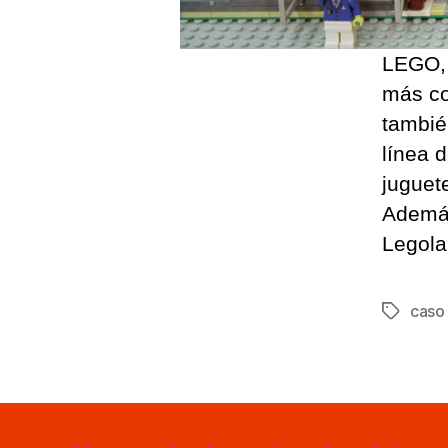
LEGO, 
más co
tambié
línea 
juguet
Además
Legola
caso
Etiqueta