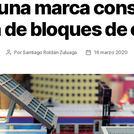
una marca cons
 de bloques de 
Por
Santiago Roldán Zuluaga
16 marzo 2020
Autor
Fecha
de
de
la
la
entrada
entrada