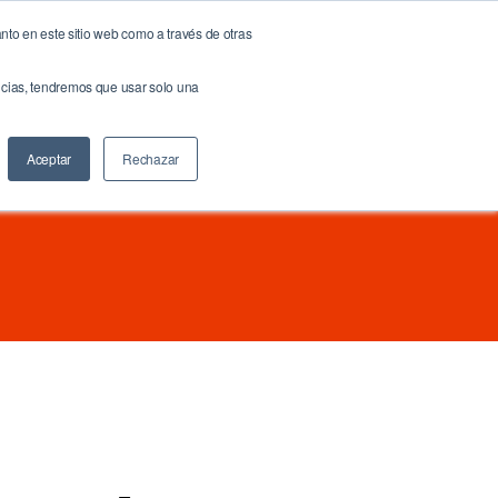
nto en este sitio web como a través de otras
NOW!
NeuroBrand
Docs & Links
Blog
Contáctenos
encias, tendremos que usar solo una
Buscar
Aceptar
Rechazar