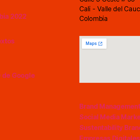
Cali - Valle del Cau
mbia 2022
Colombia
extos
O de Google
Brand Managemen
Social Media Marke
Sustentability Bra
Empresas Digitale