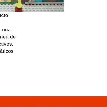
ucto
; una
ínea de
tivos.
áticos