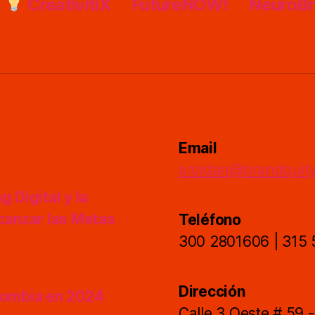
CreativitiX
FutureNOW!
NeuroB
Email
sroldan@brandquit
 Digital y la
lcanzar las Metas
Teléfono
300 2801606 | 315
Dirección
olombia en 2024
Calle 3 Oeste # 59 