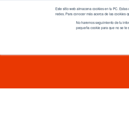
Este sitio web almacena cookies en tu PC. Estas c
BrandQuity
Ho
redes. Para conocer más acerca de las cookies que
We humanize the digital era
No haremos seguimiento de tu inform
pequeña cookie para que no se te so