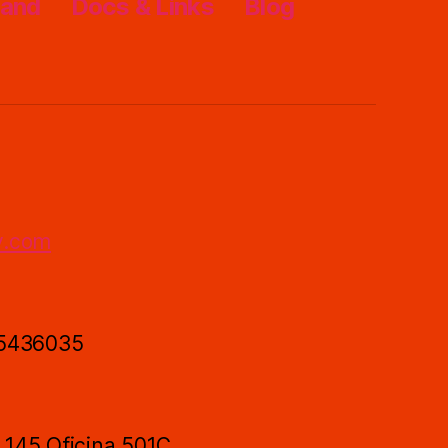
rand
Docs & Links
Blog
y.com
 5436035
- 145 Oficina 501C